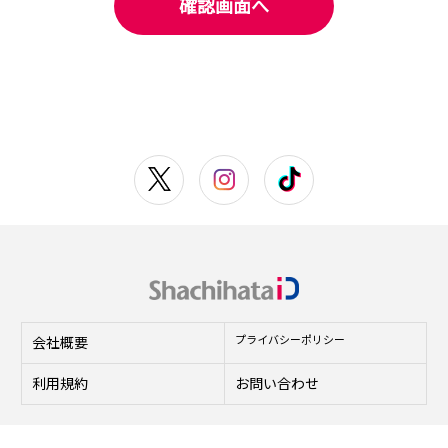
確認画面へ
シヤチハタ株式会社(以下、「当社」という)は、
ShachihataID会員利用規約(以下、「本規約」という)を以
下のとおり定めます。
第 1 条(定義)
本規約における用語を、以下のとおり定義します。
(1)
「会員」とは、当社が定める手続きに従って会員登
録をお申し込みいただき、これに対して当社が会員
登録を承諾した方をいいます。
(2)
「共通ID」とは、利用者を特定するために当社が会
員登録をしていただいた方が保有するものをいいま
す。
プライバシーポリシー
会社概要
(3)
「共通ID等」とは、共通ID及び共通IDと共に会員の
個人認証に使用するパスワードを合わせたものをい
利用規約
お問い合わせ
います。
(4)
「本サービス」とは、ShachihataIDウェブサイト内
において、共通ID等による個人認証の後に利用でき